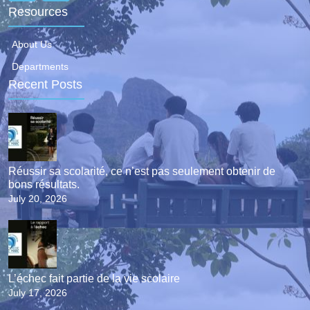
Resources
About Us
Departments
Recent Posts
Réussir sa scolarité, ce n’est pas seulement obtenir de
bons résultats.
July 20, 2026
L’échec fait partie de la vie scolaire
July 17, 2026