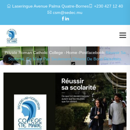
Laseringue Avenue Palma Quatre-Bornes
+230 427 12 40
csm@sedec.mu
Private Roman Catholic College -
Home
-
Postfacebook
-
Réussir Sa
Scolarité, Ce N’est Pas Seulement Obtenir De Bons Résultats.