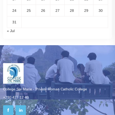
24
25
26
27
28
29
30
31
« Jul
College Ste Marie - Private Roman Catholic College
+230 427 12 40